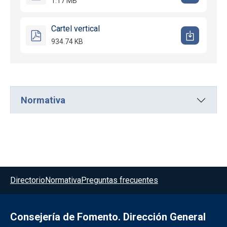
1.17 MB
Cartel vertical
934.74 KB
Normativa
Menú del pie
Directorio
Normativa
Preguntas frecuentes
Consejería de Fomento. Dirección General