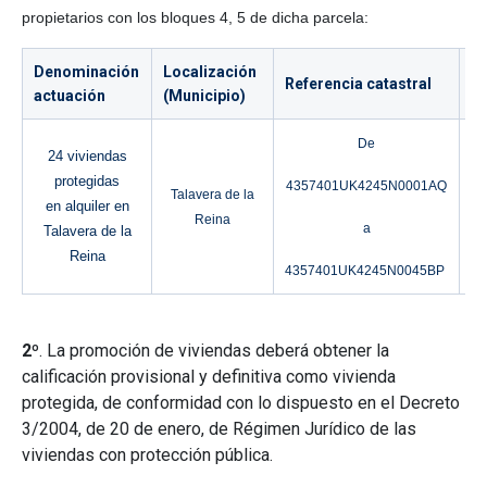
propietarios con los bloques 4, 5 de dicha parcela:
Denominación
Localización
Nº
Referencia catastral
actuación
(Municipio)
vi
De
24 viviendas
protegidas
4357401UK4245N0001AQ
Talavera de la
en
alquiler en
Reina
a
Talavera de la
Reina
4357401UK4245N0045BP
2º
. La promoción de viviendas deberá obtener la
calificación provisional y definitiva como vivienda
protegida, de conformidad con lo dispuesto en el Decreto
3/2004, de 20 de enero, de Régimen Jurídico de las
viviendas con protección pública.