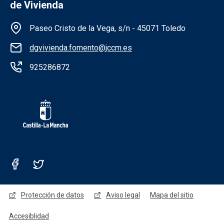
de Vivienda
Información de la institución
Paseo Cristo de la Vega, s/n - 45071 Toledo
dgvivienda.fomento@jccm.es
925286872
Redes sociales JCCM
Menú legal
Protección de datos
Aviso legal
Mapa del sitio
Accesiblidad